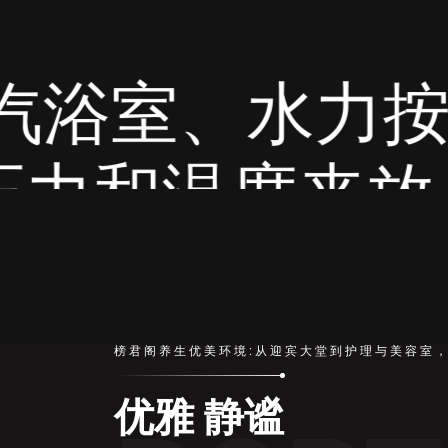
按
放
而
榜君阁养生优美环境:从迎宾大堂到护理与美容室
优雅 静谧