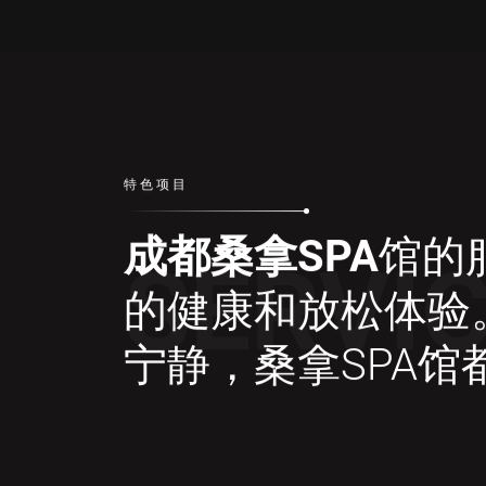
特色项目
成都桑拿SPA
馆的
SERVI
的健康和放松体验
宁静，桑拿SPA