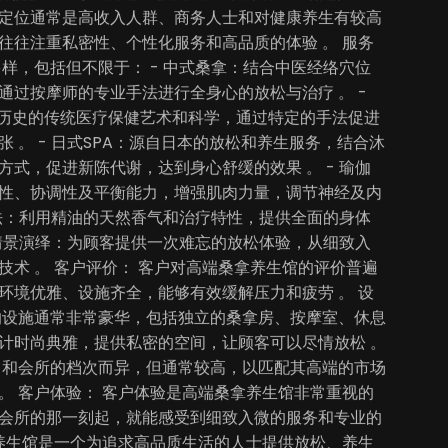
定位通常是高收入人群、商务人士和对健康养生有较高
往往注重私密性、个性化服务和高品质的体验 。 服务
多样，包括但不限于： - 中式桑拿：结合中医经络穴位
通过按摩师的专业手法进行全身心的放松与治疗 。 -
年历史的传统医疗保健艺术和科学，通过特定的手法促进
 。 - 日式SPA：源自日本的放松和养生服务，结合沐
方式，促进新陈代谢，达到身心舒缓的效果 。 - 瑜伽
性、协调性及平衡能力，增强肌肉力量，调节神经及内
薰疗法：利用精油的天然香气和治疗特性，提供全面的身体
- 情景演绎：为顾客提供一次难忘的放松体验，从细致入
技术 。 客户评价： 客户对高端桑拿养生馆的评价普遍
环境优雅、设施齐全，能够有效缓解压力和疲劳 。 设
的设施通常非常豪华，包括独立的桑拿房、按摩室、休息
计时尚典雅，提供私密的空间，让顾客可以尽情放松 。
目和会所的档次而异，但通常较高，以匹配其高端的市场
。 客户体验： 客户体验是高端桑拿养生馆非常重视的
会所的那一刻起，就能感受到细致入微的服务和专业的
拿养生馆是一个为追求高品质生活的人士提供放松、养生