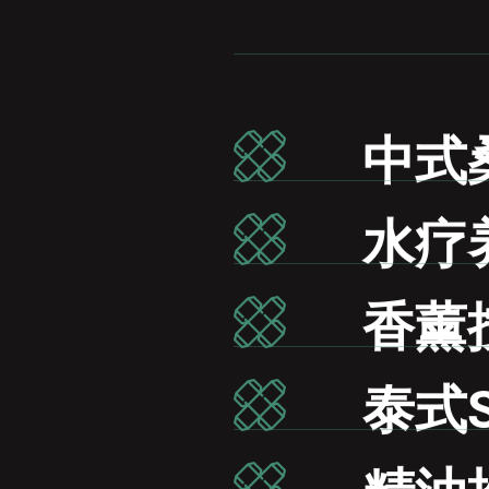
中式
水疗
香薰
泰式S