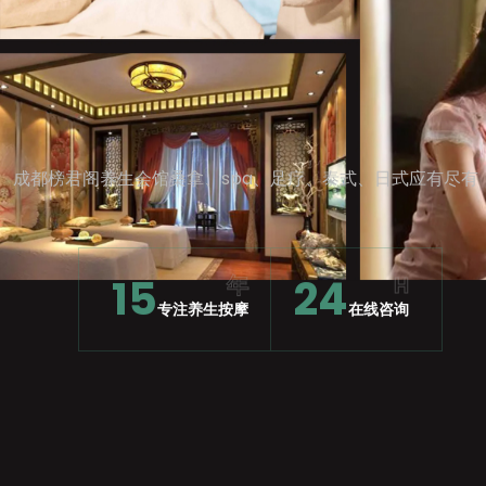
成都榜君阁养生会馆桑拿、spa、足疗、泰式、日式应有尽有
15
24
年
H
专注养生按摩
在线咨询