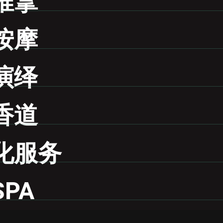
推拿
按摩
演绎
香道
化服务
PA