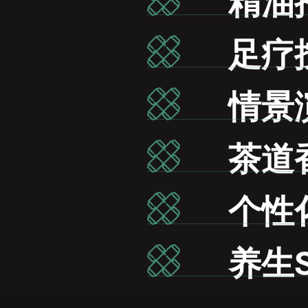
精油
足疗
情景
茶道
个性
养生S