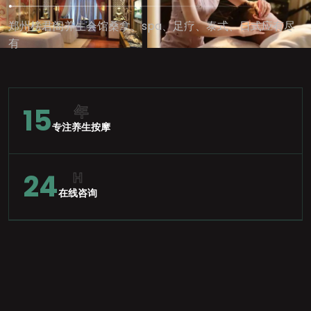
郑州榜君阁养生会馆桑拿、spa、足疗、泰式、日式应有尽
有
15
年
专注养生按摩
24
H
在线咨询