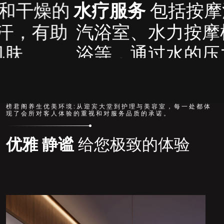
服务
包括按摩浴缸、蒸
室、水力按摩椅、漩涡
，通过水的压力和温度
放松肌肉和关节。
PA
源自泰国的按摩疗
榜君阁养生优美环境:从迎宾大堂到护理与美容室，每一处都体
现了会所对客人体验的重视和对服务品质的承诺。
通过缓慢而深入的按摩
促进身体和心灵的健康
优雅 静谧
给您极致的体验
和平衡。
护理
提供深层清洁、面
摩、面膜敷料、眼部护