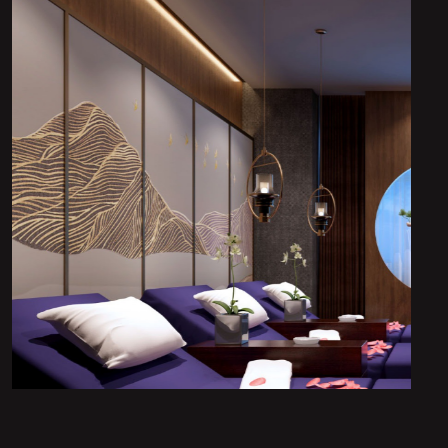
服务，改善肌肤质量、
皱纹、促进皮肤新陈代
谢。
通过足部按摩和护理，
脚部疲劳、改善血液循
、舒缓身心压力。
演绎
提供独特的休闲体
结合多种休闲娱乐设
如游泳池、桑拿浴室、
漩涡浴等。