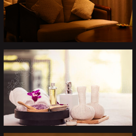
郑州助眠专属足
疗，告别失眠多
梦，夜夜安稳好眠