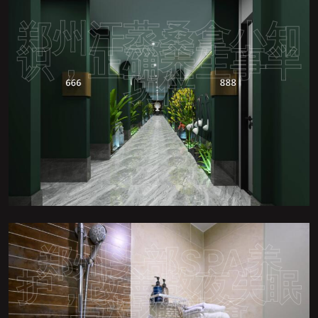
郑州汗蒸桑拿小知
识，正确养生事半
功倍
郑州头部SPA养
护，改善熬夜失眠
与精神疲惫