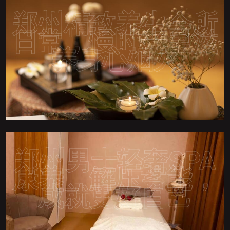
郑州精致养生会所
日常，慢时光里滋
养身心烟火
郑州男士轻奢SPA
康养，解压蓄能，
成就更好自己