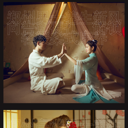
郑州男士养生新风
向告别硬扛，解锁
轻缓柔式康养
郑州高端男士养生