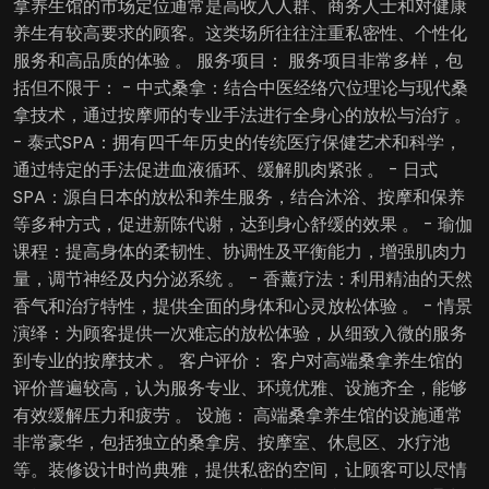
拿养生馆的市场定位通常是高收入人群、商务人士和对健康
养生有较高要求的顾客。这类场所往往注重私密性、个性化
服务和高品质的体验 。 服务项目： 服务项目非常多样，包
括但不限于： - 中式桑拿：结合中医经络穴位理论与现代桑
拿技术，通过按摩师的专业手法进行全身心的放松与治疗 。
- 泰式SPA：拥有四千年历史的传统医疗保健艺术和科学，
通过特定的手法促进血液循环、缓解肌肉紧张 。 - 日式
SPA：源自日本的放松和养生服务，结合沐浴、按摩和保养
等多种方式，促进新陈代谢，达到身心舒缓的效果 。 - 瑜伽
课程：提高身体的柔韧性、协调性及平衡能力，增强肌肉力
量，调节神经及内分泌系统 。 - 香薰疗法：利用精油的天然
香气和治疗特性，提供全面的身体和心灵放松体验 。 - 情景
演绎：为顾客提供一次难忘的放松体验，从细致入微的服务
到专业的按摩技术 。 客户评价： 客户对高端桑拿养生馆的
评价普遍较高，认为服务专业、环境优雅、设施齐全，能够
有效缓解压力和疲劳 。 设施： 高端桑拿养生馆的设施通常
非常豪华，包括独立的桑拿房、按摩室、休息区、水疗池
等。装修设计时尚典雅，提供私密的空间，让顾客可以尽情