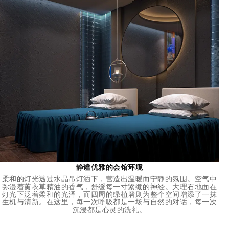
静谧优雅的会馆环境
柔和的灯光透过水晶吊灯洒下，营造出温暖而宁静的氛围。空气中
弥漫着薰衣草精油的香气，舒缓每一寸紧绷的神经。大理石地面在
灯光下泛着柔和的光泽，而四周的绿植墙则为整个空间增添了一抹
生机与清新。在这里，每一次呼吸都是一场与自然的对话，每一次
沉浸都是心灵的洗礼。