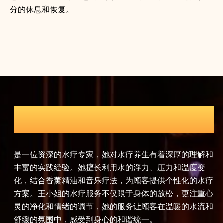
分的休息和恢复。
瑜伽导师
解和
赵女士是一位认证的瑜伽导师，拥有瑜伽联盟认证的高级
孙
变
瑜伽教练资格。她将瑜伽哲学与现代养生理念相结合，为
穴
水疗
顾客提供全面的瑜伽养生课程。赵女士的课程包括哈他瑜
理
重心
伽、流瑜伽、热瑜伽等多种瑜伽流派，她注重呼吸与动作
护
流和
的协调，帮助顾客提升身体的柔韧性和力量，同时达到心
劳
灵平静和精神放松的效果。
升