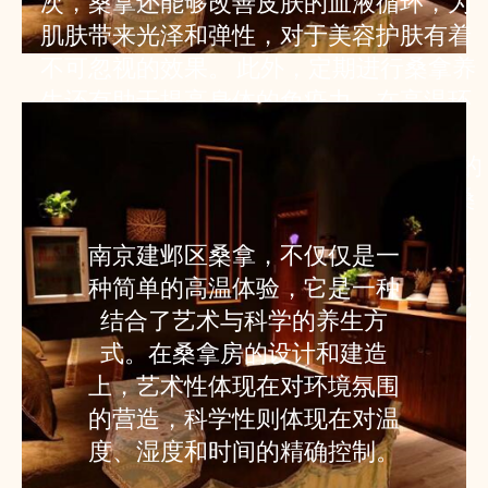
次，桑拿还能够改善皮肤的血液循环，为
肌肤带来光泽和弹性，对于美容护肤有着
不可忽视的效果。 此外，定期进行桑拿养
生还有助于提高身体的免疫力。在高温环
境下，身体会产生一种名为“热休克蛋
白”的物质，这种物质能够增强免疫系统的
功能，帮助身体抵抗疾病。 为了最大化桑
拿的养生效果，建议在桑拿前后进行适当
南京建邺区桑拿，不仅仅是一
的伸展运动，以促进肌肉的放松和血液循
种简单的高温体验，它是一种
环。同时，桑拿后进行一次冷水淋浴，能
结合了艺术与科学的养生方
够有效刺激血管，进一步提高心血管系统
式。在桑拿房的设计和建造
的适应能力。
上，艺术性体现在对环境氛围
的营造，科学性则体现在对温
度、湿度和时间的精确控制。