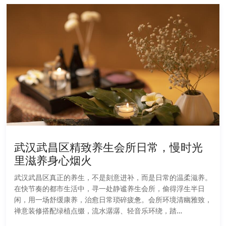
武汉武昌区精致养生会所日常，慢时光
里滋养身心烟火
武汉武昌区真正的养生，不是刻意进补，而是日常的温柔滋养。
在快节奏的都市生活中，寻一处静谧养生会所，偷得浮生半日
闲，用一场舒缓康养，治愈日常琐碎疲惫。会所环境清幽雅致，
禅意装修搭配绿植点缀，流水潺潺、轻音乐环绕，踏…