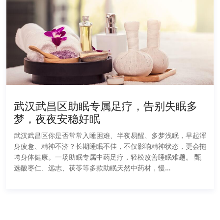
武汉武昌区助眠专属足疗，告别失眠多
梦，夜夜安稳好眠
武汉武昌区你是否常常入睡困难、半夜易醒、多梦浅眠，早起浑
身疲惫、精神不济？长期睡眠不佳，不仅影响精神状态，更会拖
垮身体健康。一场助眠专属中药足疗，轻松改善睡眠难题。 甄
选酸枣仁、远志、茯苓等多款助眠天然中药材，慢…