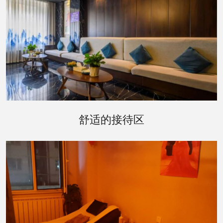
走进会所内部，接待区的设计温馨而雅致。舒适的
沙发、温暖的壁炉和轻柔的音乐，营造出一种宾至
舒适的接待区
如归的氛围。在这里，您可以卸下一天的疲惫，享
受工作人员为您提供的贴心服务。