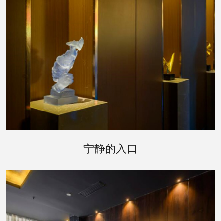
踏入武汉武昌区桑拿会所，首先映入眼帘的是被郁
郁葱葱的绿植环绕的入口，仿佛是进入了一个秘密
宁静的入口
花园。柔和的灯光透过树叶的缝隙，洒在蜿蜒的小
径上，指引着您前往一个更加宁静的世界。