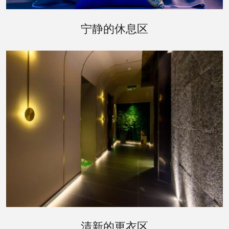
休息区是您桑拿体验后的理想去处。这里提供宽敞
舒适的躺椅，以及清新的水果和饮料。您可以在这
宁静的休息区
里闭目养神，或是与朋友轻声交谈，享受一段悠闲
的时光。
更衣区的设计同样体现了会所对细节的关注。宽敞
的更衣室配备了私人储物柜，以及必要的梳洗设
清新的更衣区