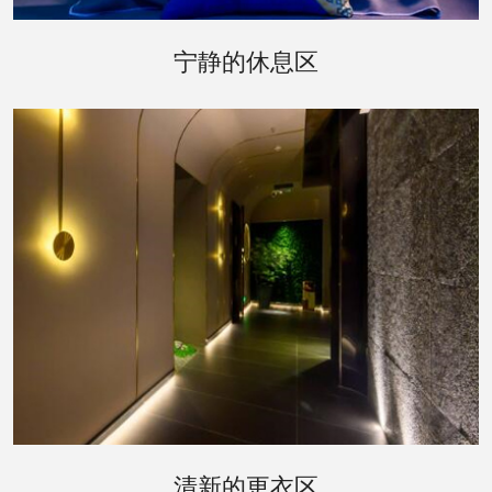
休息区是您桑拿体验后的理想去处。这里提供宽敞
舒适的躺椅，以及清新的水果和饮料。您可以在这
宁静的休息区
里闭目养神，或是与朋友轻声交谈，享受一段悠闲
的时光。
更衣区的设计同样体现了会所对细节的关注。宽敞
的更衣室配备了私人储物柜，以及必要的梳洗设
清新的更衣区