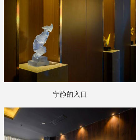
踏入合肥桑拿会所，首先映入眼帘的是被郁郁葱葱
的绿植环绕的入口，仿佛是进入了一个秘密花园。
宁静的入口
柔和的灯光透过树叶的缝隙，洒在蜿蜒的小径上，
指引着您前往一个更加宁静的世界。