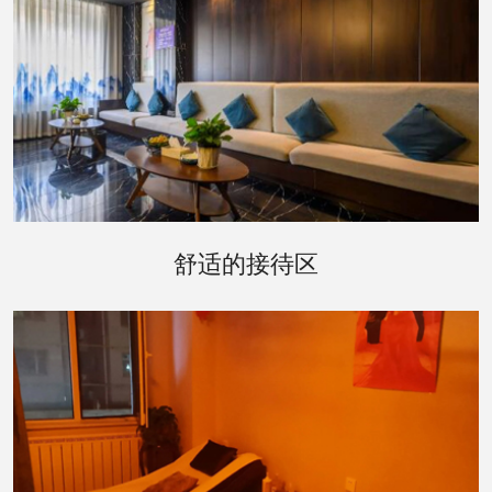
走进会所内部，接待区的设计温馨而雅致。舒适的
沙发、温暖的壁炉和轻柔的音乐，营造出一种宾至
舒适的接待区
如归的氛围。在这里，您可以卸下一天的疲惫，享
受工作人员为您提供的贴心服务。