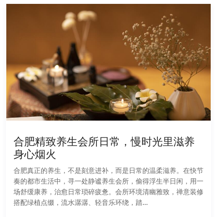
合肥精致养生会所日常，慢时光里滋养
身心烟火
合肥真正的养生，不是刻意进补，而是日常的温柔滋养。在快节
奏的都市生活中，寻一处静谧养生会所，偷得浮生半日闲，用一
场舒缓康养，治愈日常琐碎疲惫。会所环境清幽雅致，禅意装修
搭配绿植点缀，流水潺潺、轻音乐环绕，踏…