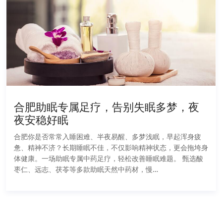
合肥助眠专属足疗，告别失眠多梦，夜
夜安稳好眠
合肥你是否常常入睡困难、半夜易醒、多梦浅眠，早起浑身疲
惫、精神不济？长期睡眠不佳，不仅影响精神状态，更会拖垮身
体健康。一场助眠专属中药足疗，轻松改善睡眠难题。 甄选酸
枣仁、远志、茯苓等多款助眠天然中药材，慢…