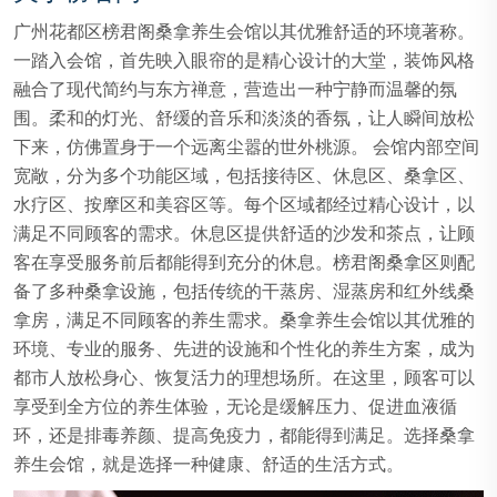
广州花都区榜君阁桑拿养生会馆以其优雅舒适的环境著称。
一踏入会馆，首先映入眼帘的是精心设计的大堂，装饰风格
融合了现代简约与东方禅意，营造出一种宁静而温馨的氛
围。柔和的灯光、舒缓的音乐和淡淡的香氛，让人瞬间放松
下来，仿佛置身于一个远离尘嚣的世外桃源。 会馆内部空间
宽敞，分为多个功能区域，包括接待区、休息区、桑拿区、
水疗区、按摩区和美容区等。每个区域都经过精心设计，以
满足不同顾客的需求。休息区提供舒适的沙发和茶点，让顾
客在享受服务前后都能得到充分的休息。榜君阁桑拿区则配
备了多种桑拿设施，包括传统的干蒸房、湿蒸房和红外线桑
拿房，满足不同顾客的养生需求。桑拿养生会馆以其优雅的
环境、专业的服务、先进的设施和个性化的养生方案，成为
都市人放松身心、恢复活力的理想场所。在这里，顾客可以
享受到全方位的养生体验，无论是缓解压力、促进血液循
环，还是排毒养颜、提高免疫力，都能得到满足。选择桑拿
养生会馆，就是选择一种健康、舒适的生活方式。