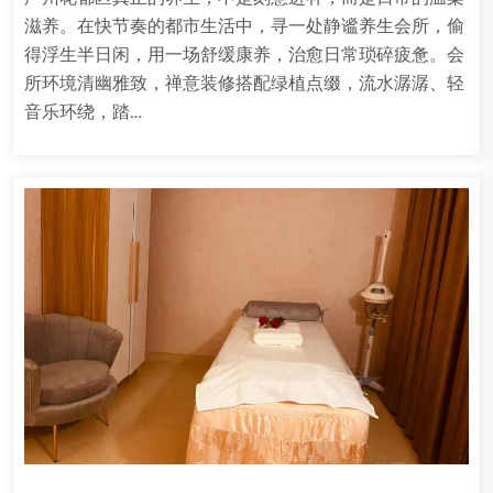
滋养。在快节奏的都市生活中，寻一处静谧养生会所，偷
得浮生半日闲，用一场舒缓康养，治愈日常琐碎疲惫。会
所环境清幽雅致，禅意装修搭配绿植点缀，流水潺潺、轻
音乐环绕，踏…