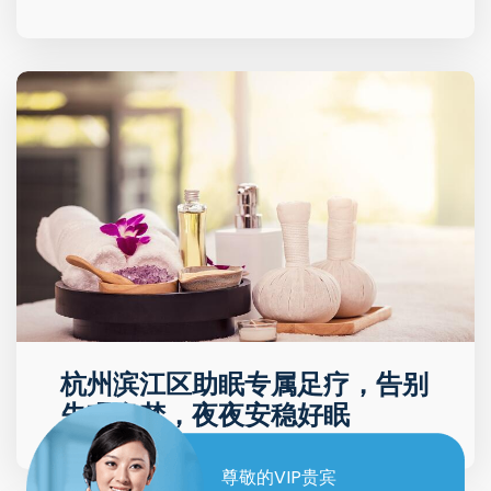
杭州滨江区助眠专属足疗，告别
失眠多梦，夜夜安稳好眠
尊敬的VIP贵宾