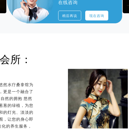
在线咨询
私密的VIP包房
稍后再说
现在咨询
会所：
悠然水疗桑拿馆为
，更是一个融合了
：自然的拥抱 悠然
葱葱的绿植，为您
和的灯光、淡淡的
围，让您的身心即
性化的养生服务，