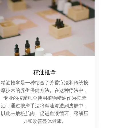
SPA休闲
Spa休闲是一种集健康、美容、减压和放
灯光暗
松为一体的休闲方式，它起源于比利时的
身体都
斯帕镇（Spa），那里的天然温泉水被认
满的虔
为具有治疗和保健的功效。
的一呼
意舒展
的笑