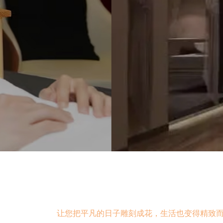
属空间
杭州临平区休
让您把平凡的日子雕刻成花，生活也变得精致