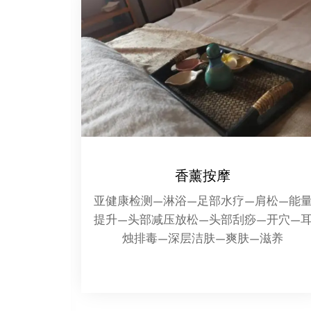
茶道茗品
肩松—能量
浓茶解烈酒，淡茶养精神，花茶和肠胃，
—开穴—耳
清茶滤心尘，茶之德也；乌龙大红袍，黄
滋养
山素毛峰，南生铁观音，北长齐山云，东
有龙井绿，西多黄镶林，茶之生也；茗品
呈六色，甘味任千评，牛饮可解燥，慢品
能娱情，茶之趣也。