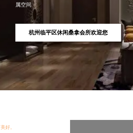
闲桑拿会所欢迎您
而美好。