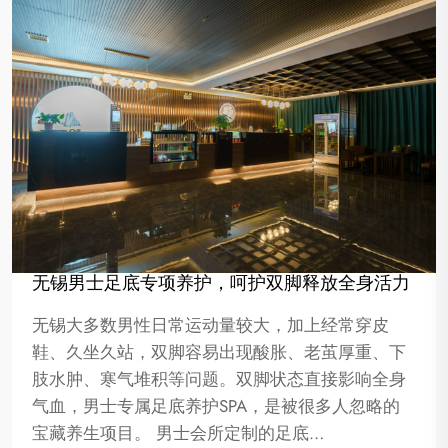
无锡男士足底专项养护，呵护双脚释放全身活力
无锡大多数男性日常运动量较大，加上经常穿皮
鞋、久坐久站，双脚容易出现酸胀、老茧厚重、下
肢水肿、寒气堆积等问题。双脚状态直接影响全身
气血，男士专属足底养护SPA，是被很多人忽略的
宝藏养生项目。 男士会所定制的足底…