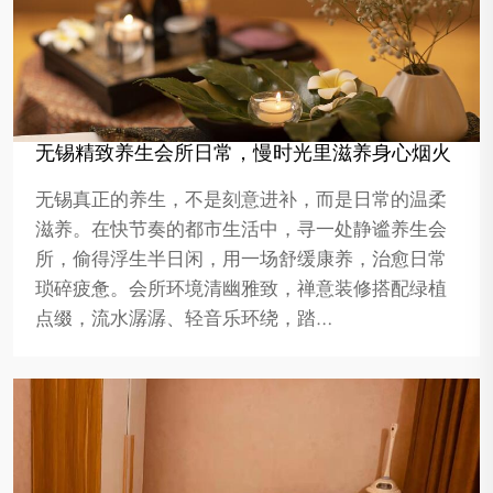
无锡精致养生会所日常，慢时光里滋养身心烟火
无锡真正的养生，不是刻意进补，而是日常的温柔
滋养。在快节奏的都市生活中，寻一处静谧养生会
所，偷得浮生半日闲，用一场舒缓康养，治愈日常
琐碎疲惫。会所环境清幽雅致，禅意装修搭配绿植
点缀，流水潺潺、轻音乐环绕，踏…