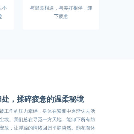
生不
与温柔相遇，与美好相伴，卸
趣
下疲惫
归处，揉碎疲惫的温柔秘境
被工作的压力牵绊，身体在紧绷中逐渐失去活
尘埃。我们总在寻觅一方天地，能卸下所有防
安放，让浮躁的情绪回归平静淡然。韵花阁休