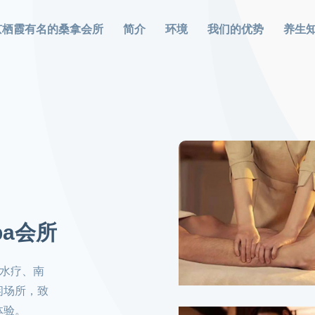
京栖霞有名的桑拿会所
简介
环境
我们的优势
养生
a会所
霞水疗、南
闲场所，致
体验。