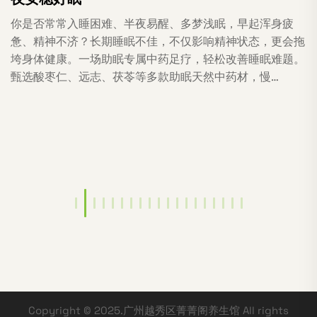
你是否常常入睡困难、半夜易醒、多梦浅眠，早起浑身疲
惫、精神不济？长期睡眠不佳，不仅影响精神状态，更会拖
垮身体健康。一场助眠专属中药足疗，轻松改善睡眠难题。
甄选酸枣仁、远志、茯苓等多款助眠天然中药材，慢…
Copyright © 2025.广州越秀区菁菁阁养生馆 All rights