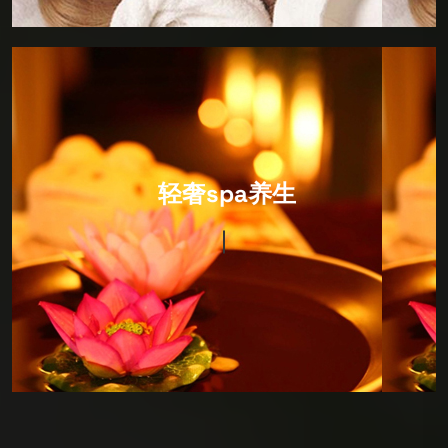
IT Consultancy
轻奢spa养生
环境以日式风格为主，装修设计很有风格，硬件设施非
常完善，卫生细节做的很出色，包括拖鞋都会当你面消
毒！价格很合适，因为综合性很强，所以喜欢深度SPA
护理的朋友可以来看看