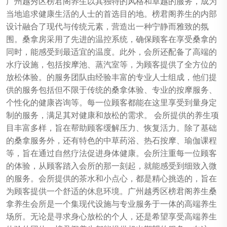
广州越秀区榜君阁养生以其独特的风格和卓越的服务，成为
当地追求健康生活的人士的首选目的地。榜君阁养生的内部
设计融合了现代与传统元素，营造出一种宁静而雅致的氛
围。桑拿房采用了先进的温控系统，确保顾客在享受桑拿的
同时，能感受到最适宜的温度。此外，会所还配备了高端的
水疗设施，包括按摩池、蒸汽室等，为顾客提供了全方位的
放松体验。的服务团队由经验丰富的专业人士组成，他们提
供的服务包括但不限于传统的桑拿体验、专业的按摩服务、
个性化的健康咨询等。每一位顾客都能在这里享受到量身定
制的服务，满足其对健康和放松的需求。 会所提供的养生项
目丰富多样，旨在帮助顾客缓解压力、恢复活力。除了基础
的桑拿服务外，还有特色的中草药浴、热石按摩、瑜伽课程
等，旨在通过自然疗法促进身体健康。会所注重每一位顾客
的体验，从顾客踏入会所的那一刻起，就能感受到细致入微
的服务。会所提供的茶水和小点心，都是精心挑选的，旨在
为顾客提供一个舒适的休息环境。广州越秀区榜君阁养生桑
拿养生会所是一个集现代设施与专业服务于一体的高端养生
场所。无论是寻求身心放松的个人，还是希望享受高端养生