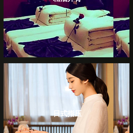
150分钟，柔和的手法，贴心的服务，华贵的私人护理
贵宾室，让阁下尽可享受独立的私人空间，暂且挥别急
促的都市节奏。以畅快的感官之旅，来唤醒您的每一寸
肌肤，感受全身心的放松。
日式指压
日式指压，所谓“日式按摩”是以中医推拿为基本的手
法。因为中国文化对日本的影响是根深蒂固的。日式按
摩就是点道手法的具体应用，所以日式按摩的主要作用
日式指压
点就是人体的动脉血管，通过人体动脉血管的三玄性空
间运动规律对人体的经脉进行比较有效的调节，所以日
式按摩是比较简单的，但却是寓意深刻的保健按摩方