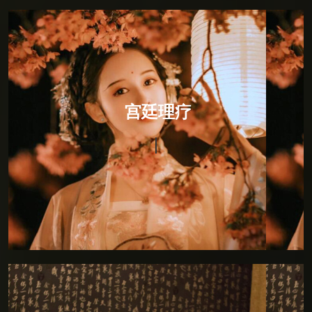
宫廷理疗
宫廷理疗
宫廷理疗，融入印度瑜伽的柔美与灵动后全新推出。将
恢宏与霸气放进一处幽居的男子，回眸一笑间褪落六宫
粉黛的佳人，通过砭、针、灸、药，以及导引按跷，从
而恢复和保持生理的均衡与平和。