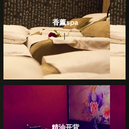
香薰spa
特色香薰，源自东方，驻足东方，寻觅SPA发展之道，
香薰spa
将日本SPA秘术引进复刻，打造完美日式风格，让您通
过一场SPA即可畅游东瀛。精心营造舒适雅致的私人空
间，打造特色包房，在绝对私人的个人空间内，您可以
享受水疗按摩，特色SPA，才艺表演等独特项目，让您
专业压力，远离喧嚣，回归真我。
精油开背
开精油SPA疏通豚部疏通四肢油压盛部保养除湿共计
精油开背