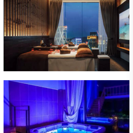
宜人的香氛
空气中弥漫着淡淡的香薰气息，这些香氛不仅令人
愉悦，还能帮助顾客放松心情，提升整体的感官享
受。
柔和的照明
会所内的照明设计巧妙，营造出温暖而柔和的光
线，既不会太过刺眼，也不会显得昏暗，为顾客提
供了一个舒适的视觉环境。