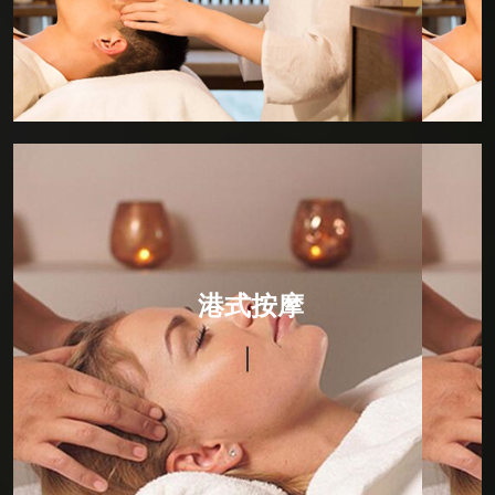
法。
港式按摩
选用纯天然植物提炼而成的精华原液,结合专用护肤按摩
油，秉承物理学和生物学的原理，以缓慢轻柔的动作对
港式按摩
人体进行按压、摩擦、推拿。按摩手法细腻、指间节奏
感强。从而达到刺激皮肤神经，具有排毒、润肤养颜、
消脂纤体、提神醒脑、舒经活络、养肾补元、改善和平
衡新陈代谢功效;即刻消除精神疲劳，舒缓焦虑及紧张功
能，并有利于多种慢性疾病的康复。