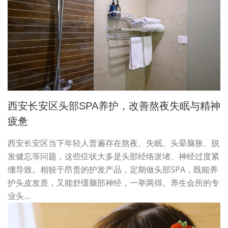
西安长安区头部SPA养护，改善熬夜失眠与精神
疲惫
西安长安区当下年轻人普遍存在熬夜、失眠、头晕脑胀、脱
发健忘等问题，这些症状大多是头部经络淤堵、神经过度紧
绷导致。相较于昂贵的护发产品，定期做头部SPA，既能养
护头皮发质，又能舒缓脑部神经，一举两得。养生会所的专
业头…