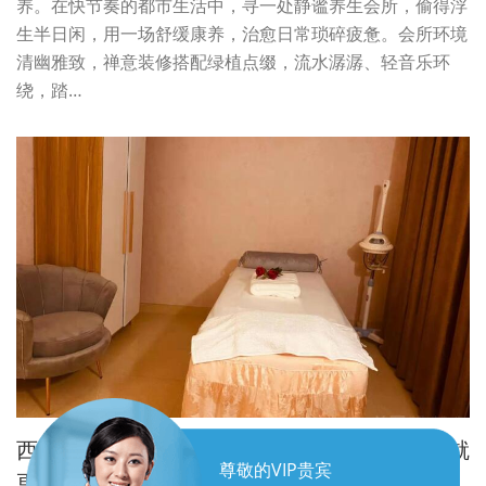
养。在快节奏的都市生活中，寻一处静谧养生会所，偷得浮
生半日闲，用一场舒缓康养，治愈日常琐碎疲惫。会所环境
清幽雅致，禅意装修搭配绿植点缀，流水潺潺、轻音乐环
绕，踏…
西安长安区男士轻奢SPA康养，解压蓄能，成就
尊敬的VIP贵宾
更好自己