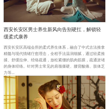
西安长安区男士养生新风向告别硬扛，解锁轻
缓柔式康养
西安长安区高端会所的柔式养生体系，融合了中式古法推拿
精髓与现代情绪疗愈理念，全程手法温润细腻，通过轻柔推
揉、舒缓拉伸、经络疏通，放松紧绷的肌肉筋膜，疏通淤堵
的身体经络。针对男士常见的肩颈僵硬、腰背酸痛、肢体乏
力等…