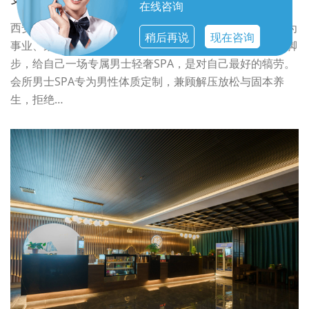
在线咨询
西安长安区成年人的世界，总是不停奔波，男士更是常年为
稍后再说
现在咨询
事业、家庭奔波，身心长期处于高压疲惫状态。偶尔停下脚
步，给自己一场专属男士轻奢SPA，是对自己最好的犒劳。
会所男士SPA专为男性体质定制，兼顾解压放松与固本养
生，拒绝…