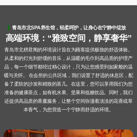
青岛市北SPA养生馆，轻柔呵护，让身心在宁静中绽放
高
端
环
境
：
“
雅
致
空
间
，
静
享
奢
华
”
青岛市北榜君阁的环境设计旨在为顾客提供极致的舒适体验。
从柔和的灯光到舒缓的音乐，从温暖的毛巾到高品质的护理产
品，每一个细节都经过精心设计，只为让您感受到如家般的温
暖与关怀。 在会所的公共区域，我们设置了舒适的休息区，配
备了柔软的沙发和精致的茶几。在这里，您可以享用我们为您
准备的健康茶点，如有机水果、坚果和低糖饮品。同时，我们
还提供高品质的香薰服务，让整个空间弥漫着淡淡的花香或草
本香气，为您营造一个宁静而舒适的环境。