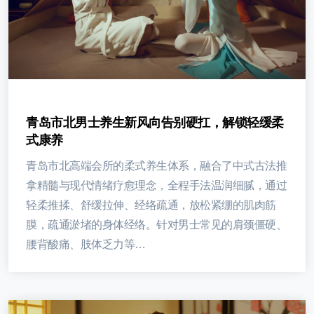
青岛市北男士养生新风向告别硬扛，解锁轻缓柔
式康养
青岛市北高端会所的柔式养生体系，融合了中式古法推
拿精髓与现代情绪疗愈理念，全程手法温润细腻，通过
轻柔推揉、舒缓拉伸、经络疏通，放松紧绷的肌肉筋
膜，疏通淤堵的身体经络。针对男士常见的肩颈僵硬、
腰背酸痛、肢体乏力等…