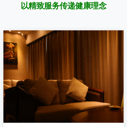
以
精
致
服
务
传
递
健
康
理
念