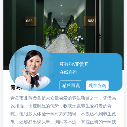
尊敬的VIP贵宾
在线咨询
稍后再说
现在咨询
青岛市北汗蒸桑拿小知识，正确养生事半功倍
青岛市北蒸桑拿是大众最喜爱的养生项目之一，凭借高
效排湿、快速解压的优势，收获无数养生爱好者的青
睐。但很多人体验干蒸时方式错误，不仅达不到养生效
果，还容易出现头晕、胸闷等不适，掌握正确的干蒸技