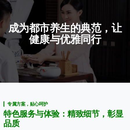
成
为
都
市
养
生
的
典
范
，
让
健
康
与
优
雅
同
行
专属方案，贴心呵护
特
色
服
务
与
体
验
：
精
致
细
节
，
彰
显
品
质