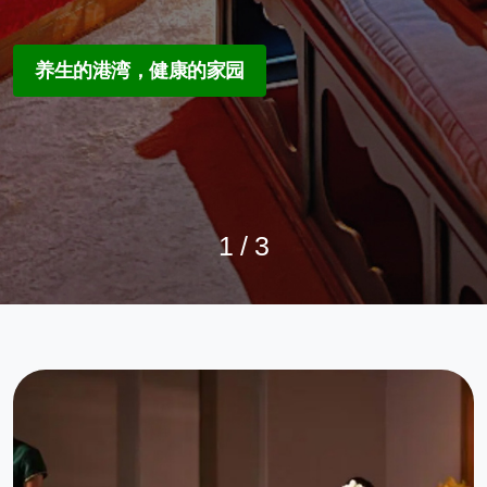
养生为本，关怀于心
缓解身心 享受乐趣
养生的港湾，健康的家园
1
/
3