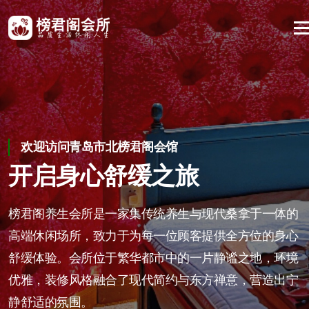
欢迎访问青岛市北榜君阁会馆
在欢乐中留住健康；享受养生的乐趣
享受一场身心的舒缓之旅。我们期待您的到来
开启身心舒缓之旅
让顾客在榜君阁找到身心的
青岛市北高端养生休闲会所
归宿
榜君阁养生会所是一家集传统养生与现代桑拿于一体的
青岛市北榜君阁养生会所，是都市中的一片宁静绿洲，
高端休闲场所，致力于为每一位顾客提供全方位的身心
是您身心放松的港湾，更是您健康养生的家园。在这
榜君阁养生会所，不仅是养生的场所，更是心灵的归
舒缓体验。会所位于繁华都市中的一片静谧之地，环境
里，您可以抛却烦恼，享受一场身心的舒缓之旅。我们
宿。在这里，您可以抛却烦恼，享受一场身心的舒缓之
优雅，装修风格融合了现代简约与东方禅意，营造出宁
期待您的到来，与您一起开启健康、快乐的生活之旅。
旅。
静舒适的氛围。