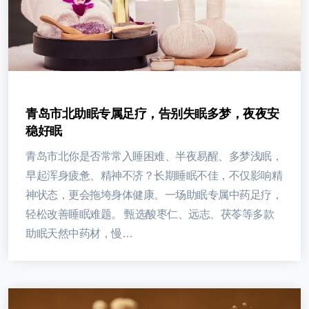
青岛市北助眠专属足疗，告别失眠多梦，夜夜安
稳好眠
青岛市北你是否常常入睡困难、半夜易醒、多梦浅眠，
早起浑身疲惫、精神不济？长期睡眠不佳，不仅影响精
神状态，更会拖垮身体健康。一场助眠专属中药足疗，
轻松改善睡眠难题。 甄选酸枣仁、远志、茯苓等多款
助眠天然中药材，慢…