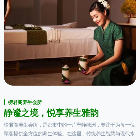
榜君阁养生会所
静
谧
之
境
，
悦
享
养
生
雅
韵
榜君阁养生会所，是都市中的一片宁静绿洲，专注于为每一位
顾客提供全方位的养生体验。在这里，传统养生智慧与现代水