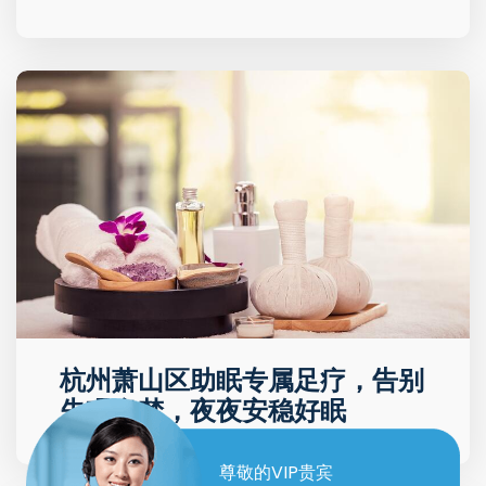
杭州萧山区助眠专属足疗，告别
失眠多梦，夜夜安稳好眠
尊敬的VIP贵宾